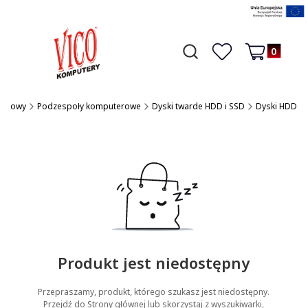
Produkty w 
Otwórz wyszukiwarkę
Czego szukasz?
Ulubione
Koszyk
uterowy
Podzespoły komputerowe
Dyski twarde HDD i SSD
Dyski HDD
Produkt jest niedostępny
Przepraszamy, produkt, którego szukasz jest niedostępny.
Przejdź do Strony głównej lub skorzystaj z wyszukiwarki,