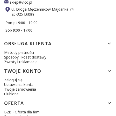
sklep@vico.pl
ul. Droga Męczenników Majdanka 74
20-325 Lublin
Pon-pt 9:00 - 19:00
Sob 9:00 - 17:00
Linki w stopce
OBSŁUGA KLIENTA
Metody płatności
Sposoby i koszt dostawy
Zwroty i reklamacje
TWOJE KONTO
Zaloguj się
Ustawienia konta
Twoje zamówienia
Ulubione
OFERTA
B2B - Oferta dla firm