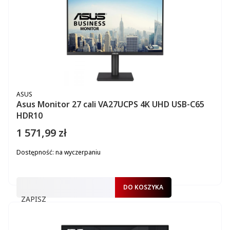
PRODUCENT
ASUS
Asus Monitor 27 cali VA27UCPS 4K UHD USB-C65
HDR10
1 571,99 zł
Cena
Dostępność:
na wyczerpaniu
DO KOSZYKA
ZAPISZ