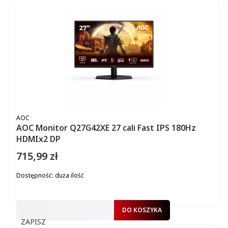
PRODUCENT
AOC
AOC Monitor Q27G42XE 27 cali Fast IPS 180Hz
HDMIx2 DP
715,99 zł
Cena
Dostępność:
duża ilość
DO KOSZYKA
ZAPISZ