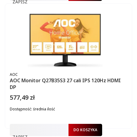
ZAPISZ
PRODUCENT
AOC
AOC Monitor Q27B35S3 27 cali IPS 120Hz HDMI
DP
577,49 zł
Cena
Dostępność:
średnia ilość
DO KOSZYKA
ZAPISZ