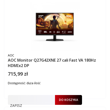
PRODUCENT
AOC
AOC Monitor Q27G42XNE 27 cali Fast VA 180Hz
HDMIx2 DP
715,99 zł
Cena
Dostępność:
duża ilość
DO KOSZYKA
ZAPISZ