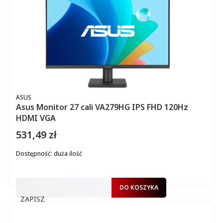
PRODUCENT
ASUS
Asus Monitor 27 cali VA279HG IPS FHD 120Hz
HDMI VGA
531,49 zł
Cena
Dostępność:
duża ilość
DO KOSZYKA
ZAPISZ