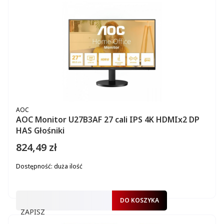
PRODUCENT
AOC
AOC Monitor U27B3AF 27 cali IPS 4K HDMIx2 DP
HAS Głośniki
824,49 zł
Cena
Dostępność:
duża ilość
DO KOSZYKA
ZAPISZ