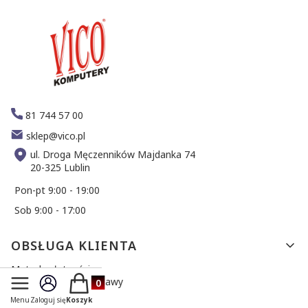
81 744 57 00
sklep@vico.pl
ul. Droga Męczenników Majdanka 74
20-325 Lublin
Pon-pt 9:00 - 19:00
Sob 9:00 - 17:00
Linki w stopce
OBSŁUGA KLIENTA
Metody płatności
Produkty w koszyku: 0. Zobacz szczegóły
Sposoby i koszt dostawy
Zwroty i reklamacje
Menu
Zaloguj się
Koszyk