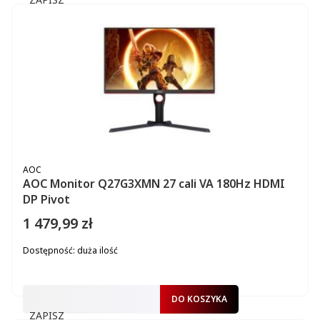
PRODUCENT
AOC
AOC Monitor Q27G3XMN 27 cali VA 180Hz HDMI
DP Pivot
1 479,99 zł
Cena
Dostępność:
duża ilość
DO KOSZYKA
ZAPISZ