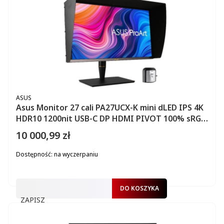
PRODUCENT
ASUS
Asus Monitor 27 cali PA27UCX-K mini dLED IPS 4K
HDR10 1200nit USB-C DP HDMI PIVOT 100% sRGB
Głośnik
10 000,99 zł
Cena
Dostępność:
na wyczerpaniu
DO KOSZYKA
ZAPISZ