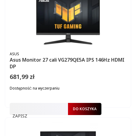
PRODUCENT
ASUS
Asus Monitor 27 cali VG279QE5A IPS 146Hz HDMI
DP
681,99 zł
Cena
Dostępność:
na wyczerpaniu
DO KOSZYKA
ZAPISZ