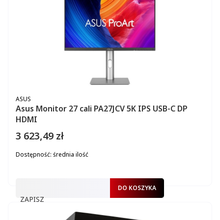
PRODUCENT
ASUS
Asus Monitor 27 cali PA27JCV 5K IPS USB-C DP
HDMI
3 623,49 zł
Cena
Dostępność:
średnia ilość
DO KOSZYKA
ZAPISZ