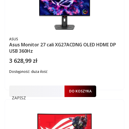
PRODUCENT
ASUS
Asus Monitor 27 cali XG27ACDNG OLED HDMI DP
USB 360Hz
3 628,99 zł
Cena
Dostępność:
duża ilość
DO KOSZYKA
ZAPISZ