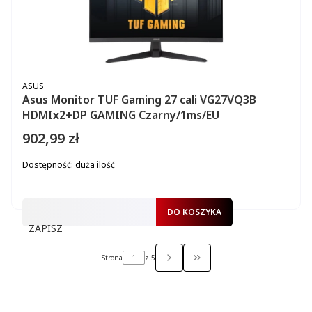
PRODUCENT
ASUS
Asus Monitor TUF Gaming 27 cali VG27VQ3B
HDMIx2+DP GAMING Czarny/1ms/EU
902,99 zł
Cena
Dostępność:
duża ilość
DO KOSZYKA
ZAPISZ
Strona
z 5
PRZEJDŹ DO OSTATNIEJ ST