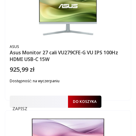
PRODUCENT
ASUS
Asus Monitor 27 cali VU279CFE-G VU IPS 100Hz
HDMI USB-C 15W
925,99 zł
Cena
Dostępność:
na wyczerpaniu
DO KOSZYKA
ZAPISZ