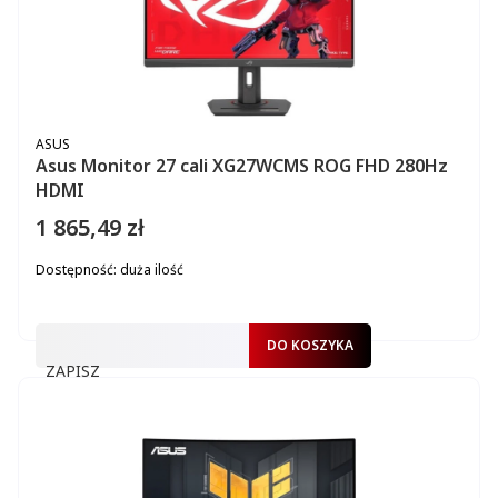
PRODUCENT
ASUS
Asus Monitor 27 cali XG27WCMS ROG FHD 280Hz
HDMI
1 865,49 zł
Cena
Dostępność:
duża ilość
DO KOSZYKA
ZAPISZ