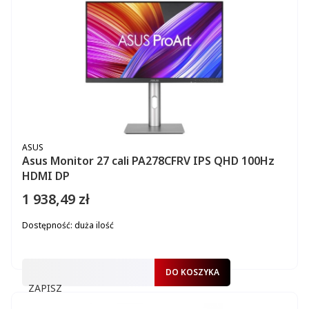
PRODUCENT
ASUS
Asus Monitor 27 cali PA278CFRV IPS QHD 100Hz
HDMI DP
1 938,49 zł
Cena
Dostępność:
duża ilość
DO KOSZYKA
ZAPISZ