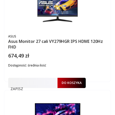
PRODUCENT
ASUS
Asus Monitor 27 cali VY279HGR IPS HDMI 120Hz
FHD
674,49 zł
Cena
Dostępność:
średnia ilość
DO KOSZYKA
ZAPISZ