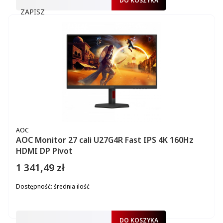
DO KOSZYKA
ZAPISZ
PRODUCENT
AOC
AOC Monitor 27 cali U27G4R Fast IPS 4K 160Hz
HDMI DP Pivot
1 341,49 zł
Cena
Dostępność:
średnia ilość
DO KOSZYKA