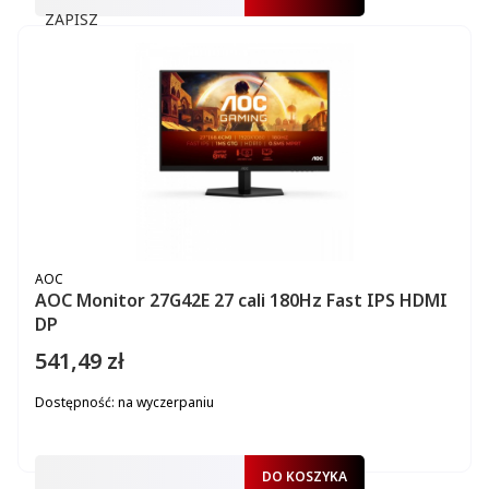
ZAPISZ
PRODUCENT
AOC
AOC Monitor 27G42E 27 cali 180Hz Fast IPS HDMI
DP
541,49 zł
Cena
Dostępność:
na wyczerpaniu
DO KOSZYKA