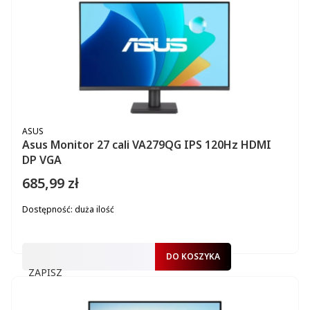
PRODUCENT
ASUS
Asus Monitor 27 cali VA279QG IPS 120Hz HDMI
DP VGA
685,99 zł
Cena
Dostępność:
duża ilość
DO KOSZYKA
ZAPISZ