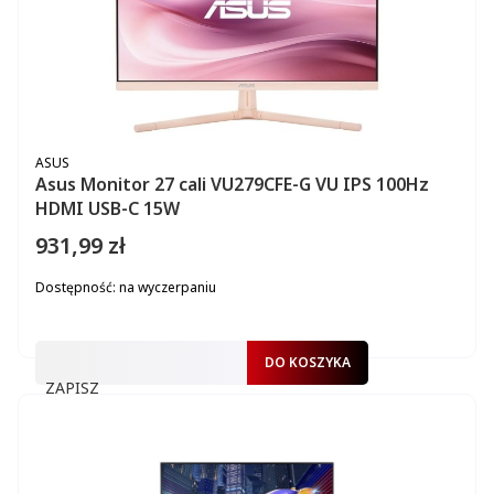
PRODUCENT
ASUS
Asus Monitor 27 cali VU279CFE-G VU IPS 100Hz
HDMI USB-C 15W
931,99 zł
Cena
Dostępność:
na wyczerpaniu
DO KOSZYKA
ZAPISZ