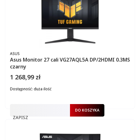
PRODUCENT
ASUS
Asus Monitor 27 cali VG27AQL5A DP/2HDMI 0.3MS
czarny
1 268,99 zł
Cena
Dostępność:
duża ilość
DO KOSZYKA
ZAPISZ