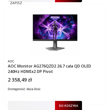
ZAPISZ
PRODUCENT
AOC
AOC Monitor AG276QZD2 26.7 cala QD OLED
240Hz HDMIx2 DP Pivot
2 358,49 zł
Cena
Dostępność:
duża ilość
DO KOSZYKA