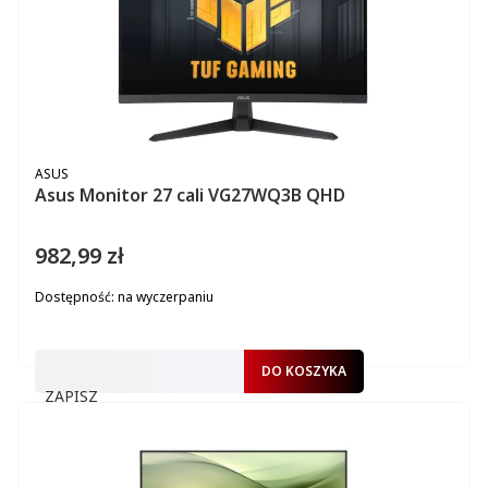
PRODUCENT
ASUS
Asus Monitor 27 cali VG27WQ3B QHD
982,99 zł
Cena
Dostępność:
na wyczerpaniu
DO KOSZYKA
ZAPISZ