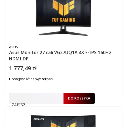
PRODUCENT
ASUS
Asus Monitor 27 cali VG27UQ1A 4K F-IPS 160Hz
HDMI DP
1 777,49 zł
Cena
Dostępność:
na wyczerpaniu
DO KOSZYKA
ZAPISZ