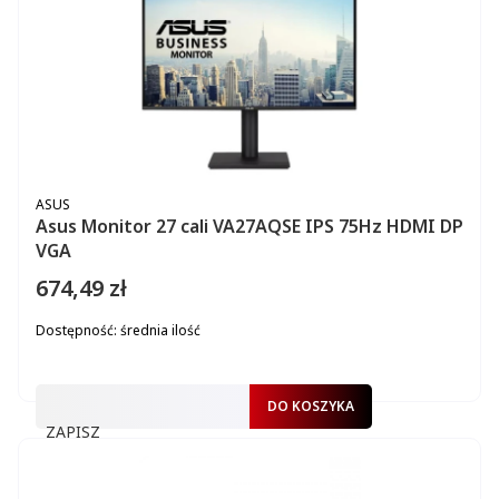
PRODUCENT
ASUS
Asus Monitor 27 cali VA27AQSE IPS 75Hz HDMI DP
VGA
674,49 zł
Cena
Dostępność:
średnia ilość
DO KOSZYKA
ZAPISZ