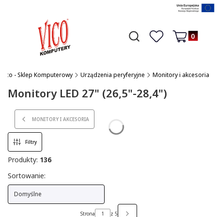
Produkty w 
Otwórz wyszukiwarkę
Czego szukasz?
Ulubione
Koszyk
Vico - Sklep Komputerowy
Urządzenia peryferyjne
Monitory i akcesoria
Monitory LED 27" (26,5"-28,4")
MONITORY I AKCESORIA
Filtry
Produkty:
136
Lista produktów
Sortowanie:
Domyślne
Strona
z 5