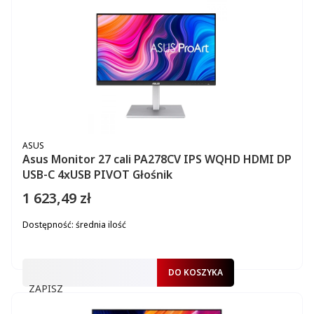
PRODUCENT
ASUS
Asus Monitor 27 cali PA278CV IPS WQHD HDMI DP
USB-C 4xUSB PIVOT Głośnik
1 623,49 zł
Cena
Dostępność:
średnia ilość
DO KOSZYKA
ZAPISZ