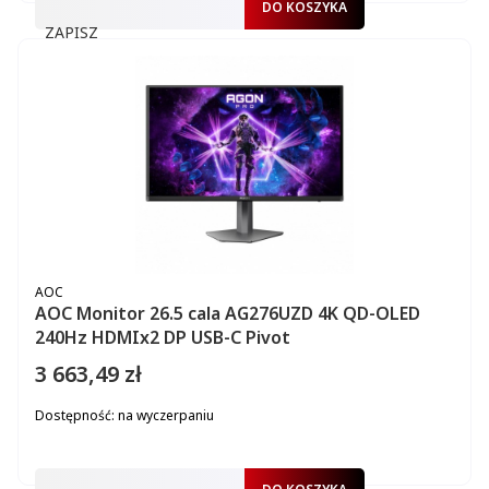
DO KOSZYKA
ZAPISZ
PRODUCENT
AOC
AOC Monitor 26.5 cala AG276UZD 4K QD-OLED
240Hz HDMIx2 DP USB-C Pivot
3 663,49 zł
Cena
Dostępność:
na wyczerpaniu