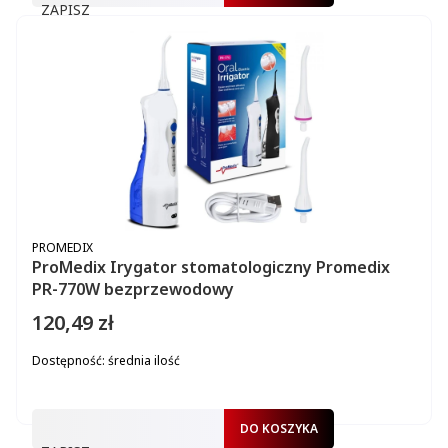
ZAPISZ
PRODUCENT
PROMEDIX
ProMedix Irygator stomatologiczny Promedix
PR-770W bezprzewodowy
120,49 zł
Cena
Dostępność:
średnia ilość
DO KOSZYKA