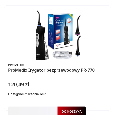
PRODUCENT
PROMEDIX
ProMedix Irygator bezprzewodowy PR-770
120,49 zł
Cena
Dostępność:
średnia ilość
DO KOSZYKA