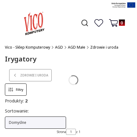
Produkty w 
Otwórz wyszukiwarkę
Czego szukasz?
Ulubione
Koszyk
Vico - Sklep Komputerowy
AGD
AGD Małe
Zdrowie i uroda
Irygatory
ZDROWIE I URODA
Filtry
Produkty:
2
Lista produktów
Sortowanie:
Domyślne
Strona
z 1