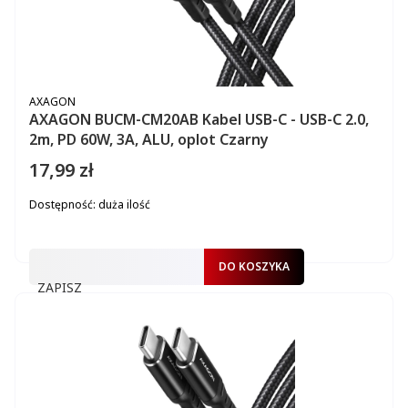
PRODUCENT
AXAGON
AXAGON BUCM-CM20AB Kabel USB-C - USB-C 2.0,
2m, PD 60W, 3A, ALU, oplot Czarny
17,99 zł
Cena
Dostępność:
duża ilość
DO KOSZYKA
ZAPISZ