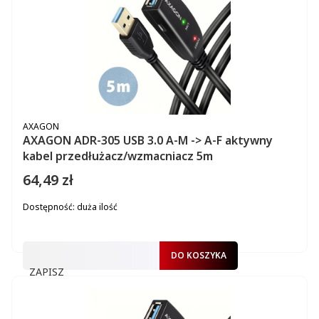
PRODUCENT
AXAGON
AXAGON ADR-305 USB 3.0 A-M -> A-F aktywny
kabel przedłużacz/wzmacniacz 5m
64,49 zł
Cena
Dostępność:
duża ilość
DO KOSZYKA
ZAPISZ