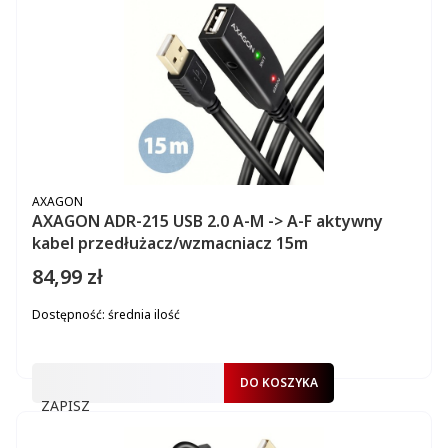
PRODUCENT
AXAGON
AXAGON ADR-215 USB 2.0 A-M -> A-F aktywny
kabel przedłużacz/wzmacniacz 15m
84,99 zł
Cena
Dostępność:
średnia ilość
DO KOSZYKA
ZAPISZ