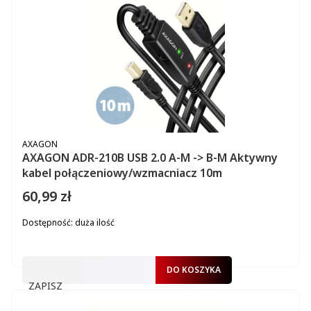
PRODUCENT
AXAGON
AXAGON ADR-210B USB 2.0 A-M -> B-M Aktywny
kabel połączeniowy/wzmacniacz 10m
60,99 zł
Cena
Dostępność:
duża ilość
DO KOSZYKA
ZAPISZ