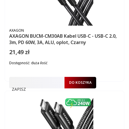
PRODUCENT
AXAGON
AXAGON BUCM-CM30AB Kabel USB-C - USB-C 2.0,
3m, PD 60W, 3A, ALU, oplot, Czarny
21,49 zł
Cena
Dostępność:
duża ilość
DO KOSZYKA
ZAPISZ