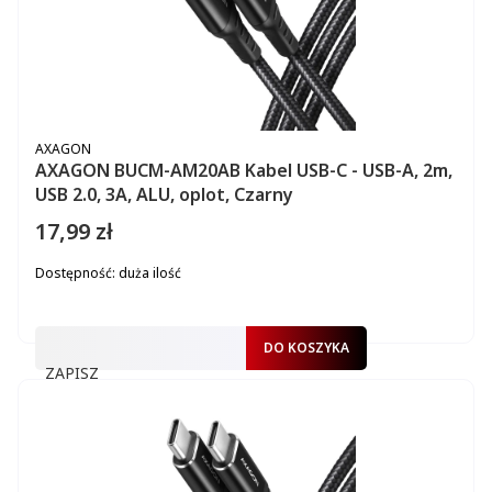
PRODUCENT
AXAGON
AXAGON BUCM-AM20AB Kabel USB-C - USB-A, 2m,
USB 2.0, 3A, ALU, oplot, Czarny
17,99 zł
Cena
Dostępność:
duża ilość
DO KOSZYKA
ZAPISZ