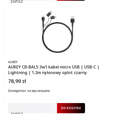
ZAPISZ
PRODUCENT
AUKEY
AUKEY CB-BAL5 3w1 kabel micro USB | USB-C |
Lightning | 1.2m nylonowy oplot czarny
78,99 zł
Cena
Dostępność:
na wyczerpaniu
DO KOSZYKA
ZAPISZ