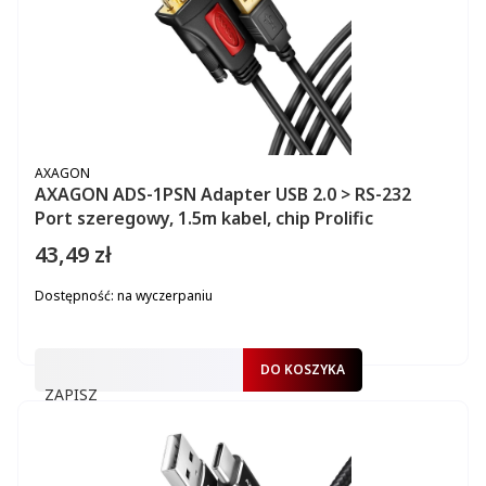
PRODUCENT
AXAGON
AXAGON ADS-1PSN Adapter USB 2.0 > RS-232
Port szeregowy, 1.5m kabel, chip Prolific
43,49 zł
Cena
Dostępność:
na wyczerpaniu
DO KOSZYKA
ZAPISZ