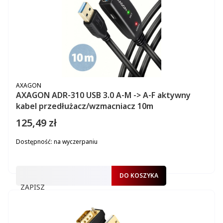
PRODUCENT
AXAGON
AXAGON ADR-310 USB 3.0 A-M -> A-F aktywny
kabel przedłużacz/wzmacniacz 10m
125,49 zł
Cena
Dostępność:
na wyczerpaniu
DO KOSZYKA
ZAPISZ