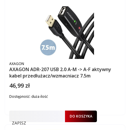
PRODUCENT
AXAGON
AXAGON ADR-207 USB 2.0 A-M -> A-F aktywny
kabel przedłużacz/wzmacniacz 7.5m
46,99 zł
Cena
Dostępność:
duża ilość
DO KOSZYKA
ZAPISZ