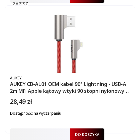
ZAPISZ
PRODUCENT
AUKEY
AUKEY CB-AL01 OEM kabel 90° Lightning - USB-A
2m MFi Apple kątowy wtyki 90 stopni nylonowy
oplot czerwony
28,49 zł
Cena
Dostępność:
na wyczerpaniu
DO KOSZYKA