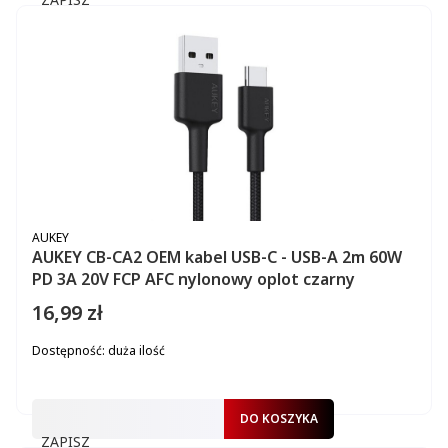
PRODUCENT
AUKEY
AUKEY CB-CA2 OEM kabel USB-C - USB-A 2m 60W
PD 3A 20V FCP AFC nylonowy oplot czarny
16,99 zł
Cena
Dostępność:
duża ilość
DO KOSZYKA
ZAPISZ