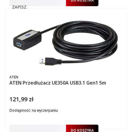
DO KOSZYKA
ZAPISZ
PRODUCENT
ATEN
ATEN Przedłużacz UE350A USB3.1 Gen1 5m
121,99 zł
Cena
Dostępność:
na wyczerpaniu
DO KOSZYKA