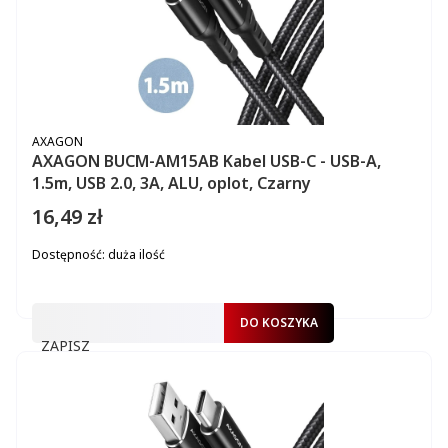
PRODUCENT
AXAGON
AXAGON BUCM-AM15AB Kabel USB-C - USB-A,
1.5m, USB 2.0, 3A, ALU, oplot, Czarny
16,49 zł
Cena
Dostępność:
duża ilość
DO KOSZYKA
ZAPISZ