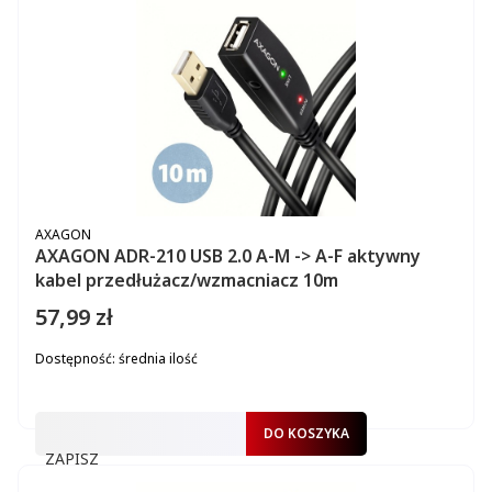
PRODUCENT
AXAGON
AXAGON ADR-210 USB 2.0 A-M -> A-F aktywny
kabel przedłużacz/wzmacniacz 10m
57,99 zł
Cena
Dostępność:
średnia ilość
DO KOSZYKA
ZAPISZ