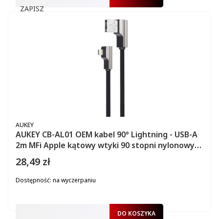
ZAPISZ
PRODUCENT
AUKEY
AUKEY CB-AL01 OEM kabel 90° Lightning - USB-A
2m MFi Apple kątowy wtyki 90 stopni nylonowy
oplot czarny
28,49 zł
Cena
Dostępność:
na wyczerpaniu
DO KOSZYKA