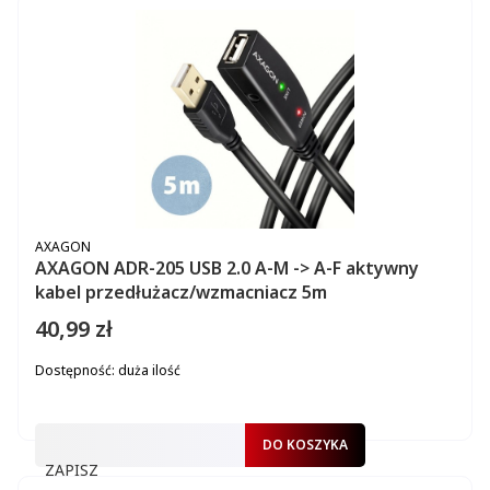
PRODUCENT
AXAGON
AXAGON ADR-205 USB 2.0 A-M -> A-F aktywny
kabel przedłużacz/wzmacniacz 5m
40,99 zł
Cena
Dostępność:
duża ilość
DO KOSZYKA
ZAPISZ