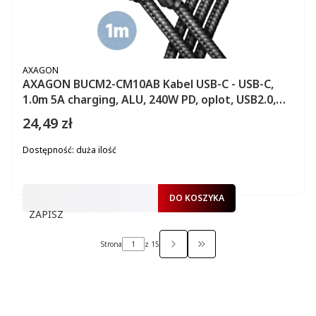
PRODUCENT
AXAGON
AXAGON BUCM2-CM10AB Kabel USB-C - USB-C,
1.0m 5A charging, ALU, 240W PD, oplot, USB2.0,
czarny
24,49 zł
Cena
Dostępność:
duża ilość
DO KOSZYKA
ZAPISZ
Strona
z 15
PRZEJDŹ DO OSTATNIEJ S