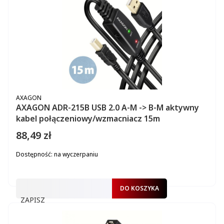
PRODUCENT
AXAGON
AXAGON ADR-215B USB 2.0 A-M -> B-M aktywny
kabel połączeniowy/wzmacniacz 15m
88,49 zł
Cena
Dostępność:
na wyczerpaniu
DO KOSZYKA
ZAPISZ