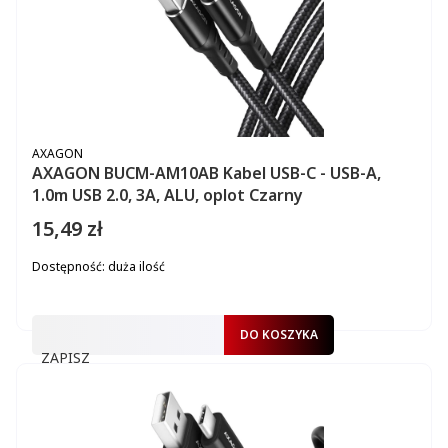
PRODUCENT
AXAGON
AXAGON BUCM-AM10AB Kabel USB-C - USB-A,
1.0m USB 2.0, 3A, ALU, oplot Czarny
15,49 zł
Cena
Dostępność:
duża ilość
DO KOSZYKA
ZAPISZ