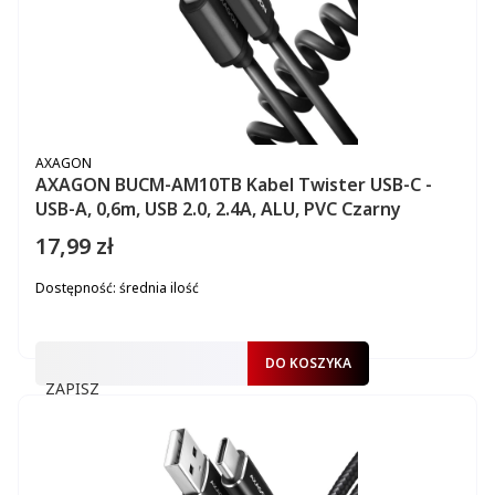
PRODUCENT
AXAGON
AXAGON BUCM-AM10TB Kabel Twister USB-C -
USB-A, 0,6m, USB 2.0, 2.4A, ALU, PVC Czarny
17,99 zł
Cena
Dostępność:
średnia ilość
DO KOSZYKA
ZAPISZ