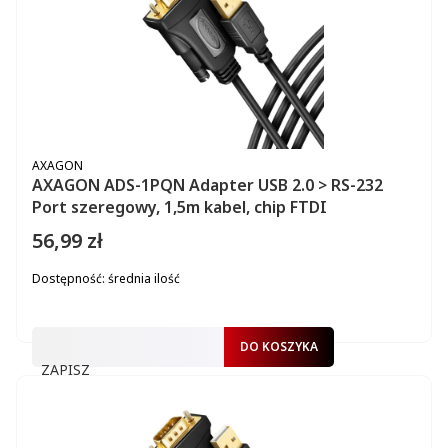
PRODUCENT
AXAGON
AXAGON ADS-1PQN Adapter USB 2.0 > RS-232
Port szeregowy, 1,5m kabel, chip FTDI
56,99 zł
Cena
Dostępność:
średnia ilość
DO KOSZYKA
ZAPISZ