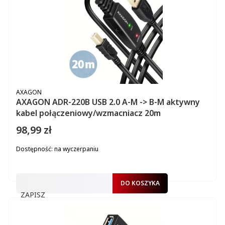
PRODUCENT
AXAGON
AXAGON ADR-220B USB 2.0 A-M -> B-M aktywny
kabel połączeniowy/wzmacniacz 20m
98,99 zł
Cena
Dostępność:
na wyczerpaniu
DO KOSZYKA
ZAPISZ