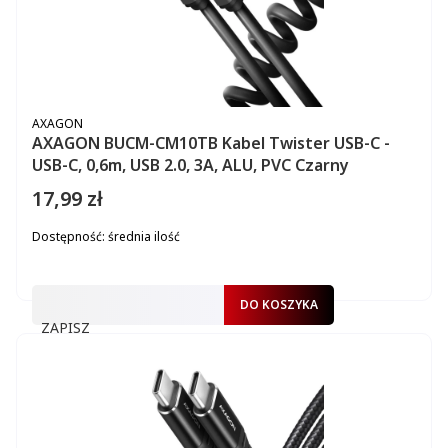
PRODUCENT
AXAGON
AXAGON BUCM-CM10TB Kabel Twister USB-C -
USB-C, 0,6m, USB 2.0, 3A, ALU, PVC Czarny
17,99 zł
Cena
Dostępność:
średnia ilość
DO KOSZYKA
ZAPISZ