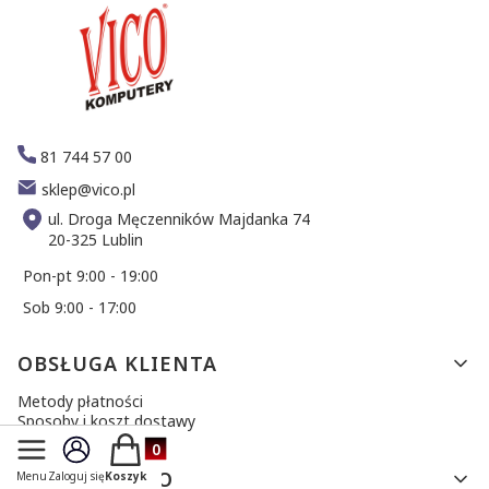
81 744 57 00
sklep@vico.pl
ul. Droga Męczenników Majdanka 74
20-325 Lublin
Pon-pt 9:00 - 19:00
Sob 9:00 - 17:00
Linki w stopce
OBSŁUGA KLIENTA
Metody płatności
Sposoby i koszt dostawy
Zwroty i reklamacje
Produkty w koszyku: 0. Zobacz szczegóły
TWOJE KONTO
Menu
Zaloguj się
Koszyk