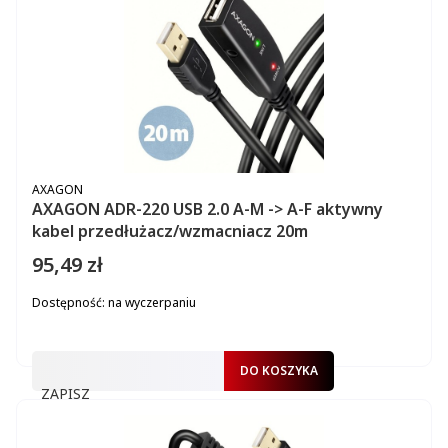
PRODUCENT
AXAGON
AXAGON ADR-220 USB 2.0 A-M -> A-F aktywny
kabel przedłużacz/wzmacniacz 20m
95,49 zł
Cena
Dostępność:
na wyczerpaniu
DO KOSZYKA
ZAPISZ