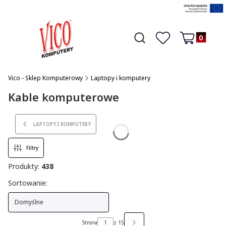
Produkty w 
Otwórz wyszukiwarkę
Czego szukasz?
Ulubione
Koszyk
Vico - Sklep Komputerowy
Laptopy i komputery
Kable komputerowe
LAPTOPY I KOMPUTERY
Filtry
Produkty:
438
Lista produktów
Sortowanie:
Domyślne
Strona
z 15