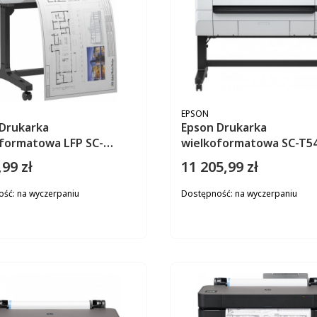
ENT
PRODUCENT
EPSON
Drukarka
Epson Drukarka
formatowa LFP SC-
wielkoformatowa SC-T5
36cali/A0/4-
36cal/A0/4pl/W+GLAN/U
,99 zł
11 205,99 zł
Cena
l/GLAN/Stand
and
ość:
na wyczerpaniu
Dostępność:
na wyczerpaniu
DO KOSZYKA
DO KOS