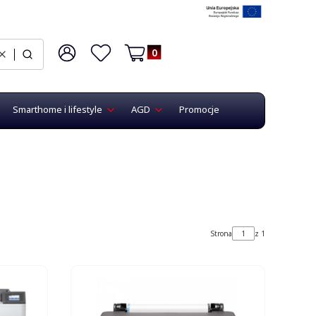
Produkty w koszyku: 0. Zobacz szczegó
Wyczyść
Czego szukasz?
Zaloguj się
Ulubione
Koszyk
Smarthome i lifestyle
AGD
Promocje
Strona
z 1