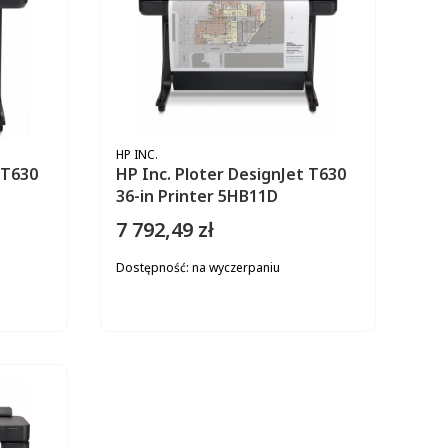
PRODUCENT
HP INC.
 T630
HP Inc. Ploter DesignJet T630
36-in Printer 5HB11D
7 792,49 zł
Cena
Dostępność:
na wyczerpaniu
ZYKA
DO KOSZYKA