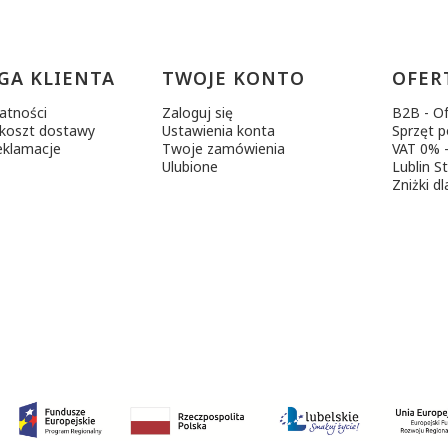
w stopce
GA KLIENTA
TWOJE KONTO
OFER
atności
Zaloguj się
B2B - Of
 koszt dostawy
Ustawienia konta
Sprzęt 
eklamacje
Twoje zamówienia
VAT 0% -
Ulubione
Lublin S
Zniżki dl