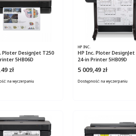
ENT
PRODUCENT
HP INC.
. Ploter DesignJet T250
HP Inc. Ploter DesignJet
Printer 5HB06D
24-in Printer 5HB09D
,49 zł
5 009,49 zł
Cena
ość:
na wyczerpaniu
Dostępność:
na wyczerpaniu
DO KOSZYKA
DO KOS