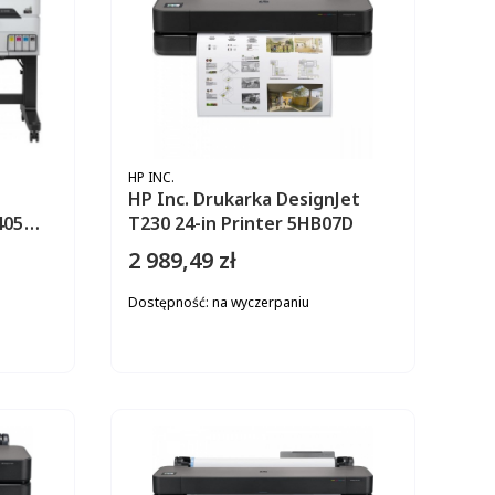
PRODUCENT
HP INC.
HP Inc. Drukarka DesignJet
405
T230 24-in Printer 5HB07D
SB3/St
2 989,49 zł
Cena
Dostępność:
na wyczerpaniu
ZYKA
DO KOSZYKA