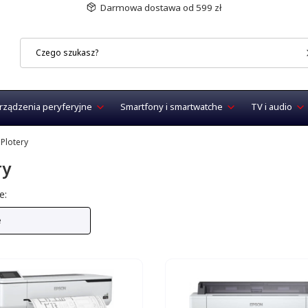
Darmowa dostawa od 599 zł
rządzenia peryferyjne
Smartfony i smartwatche
TV i audio
Plotery
ry
produktów
e:
e