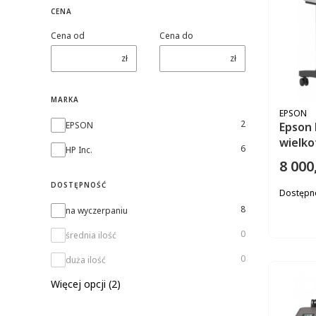
CENA
Cena od
Cena do
zł
zł
MARKA
PRODUC
EPSON
Marka
2
Epson 
EPSON
wielko
6
HP Inc.
T5100 
8 000
Cena
ink/4p
DOSTĘPNOŚĆ
Dostępn
Dostępność
8
na wyczerpaniu
0
średnia ilość
0
duża ilość
Więcej opcji (2)