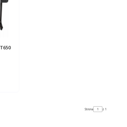
 T650
ZYKA
Strona
z 1