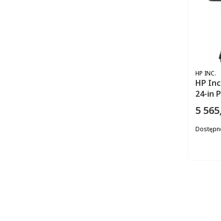
PRODUC
HP INC.
HP Inc
24-in 
5 565
Cena
Dostępn