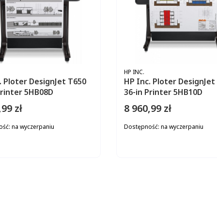
ENT
PRODUCENT
HP INC.
. Ploter DesignJet T650
HP Inc. Ploter DesignJet
Printer 5HB08D
36-in Printer 5HB10D
,99 zł
8 960,99 zł
Cena
ość:
na wyczerpaniu
Dostępność:
na wyczerpaniu
DO KOSZYKA
DO KOS