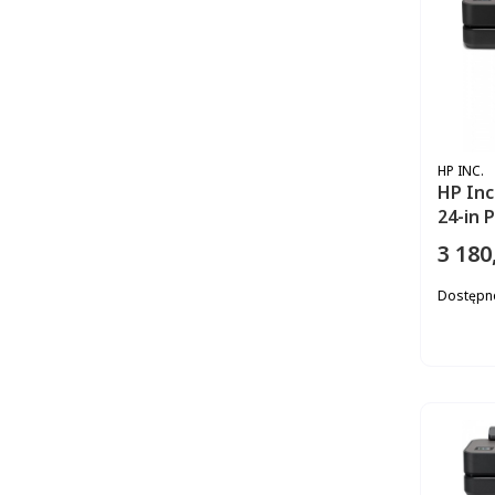
PRODUC
HP INC.
HP Inc
24-in 
3 180
Cena
Dostępn