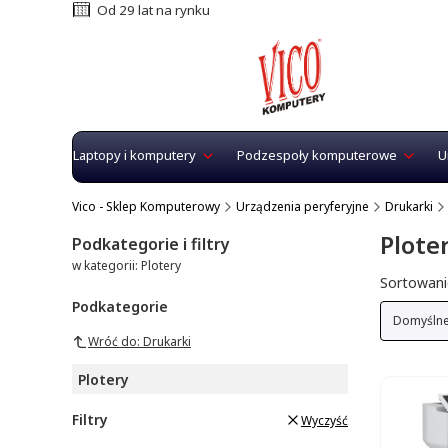
Od 29 lat na rynku
Laptopy i komputery
Podzespoły komputerowe
U
Vico - Sklep Komputerowy
Urządzenia peryferyjne
Drukarki
Plote
Podkategorie i filtry
w kategorii: Plotery
Lista 
Sortowani
Podkategorie
Domyśln
Wróć do: Drukarki
Plotery
Filtry
Wyczyść