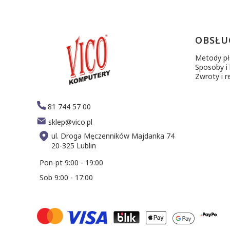
Linki 
OBSŁU
Metody pł
Sposoby i
Zwroty i r
81 744 57 00
sklep@vico.pl
ul. Droga Męczenników Majdanka 74
20-325 Lublin
Pon-pt 9:00 - 19:00
Sob 9:00 - 17:00