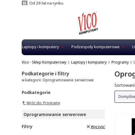
Od 29 lat na rynku
Laptopy i komputery
Podzespoły komputerowe
U
Vico - Sklep Komputerowy
Laptopy i komputery
Programy
Opro
Podkategorie i filtry
w kategorii: Oprogramowanie serwerowe
Lista 
Sortowani
Podkategorie
Domyśln
Wróć do: Programy
Oprogramowanie serwerowe
Filtry
Wyczyść