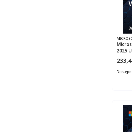
PRODUC
MICROS
Micros
233,4
Cena
Dostępn