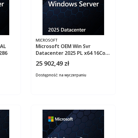
PRODUCENT
MICROSOFT
CAL
Microsoft OEM Win Svr
EP2-25286
Datacenter 2025 PL x64 16Core
DVD EP2-25156
25 902,49 zł
Cena
Dostępność:
na wyczerpaniu
ZYKA
DO KOSZYKA