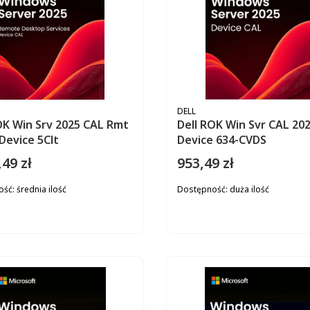
ENT
PRODUCENT
DELL
OK Win Srv 2025 CAL Rmt
Dell ROK Win Svr CAL 202
Device 5Clt
Device 634-CVDS
,49 zł
953,49 zł
Cena
ość:
średnia ilość
Dostępność:
duża ilość
DO KOSZYKA
DO KOS