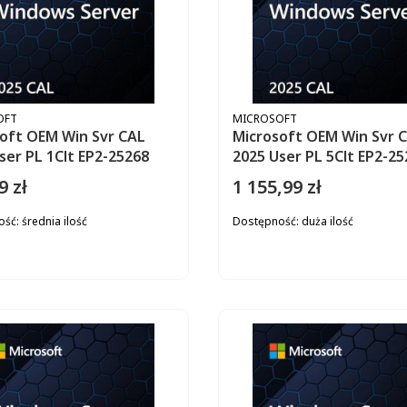
ENT
PRODUCENT
OFT
MICROSOFT
oft OEM Win Svr CAL
Microsoft OEM Win Svr 
2025 User PL 1Clt EP2-25268
2025 User PL 5Clt 
9 zł
1 155,99 zł
Cena
ość:
średnia ilość
Dostępność:
duża ilość
DO KOSZYKA
DO KOS