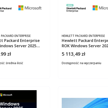
ENT
PRODUCENT
 PACKARD ENTERPRISE
HEWLETT PACKARD ENTERPRISE
t Packard Enterprise
Hewlett Packard Enterpr
indows Server 2025
ROK Windows Server 20
ials P77103-A21
Standard 16-rdzeni P77
,99 zł
5 113,49 zł
Cena
ość:
średnia ilość
Dostępność:
na wyczerpaniu
DO KOSZYKA
DO KOS