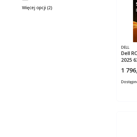
Więcej opcji (2)
PRODUC
DELL
Dell R
2025 
1 796
Cena
Dostępn