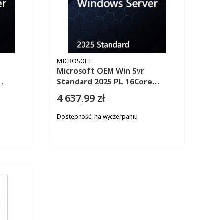
PRODUCENT
MICROSOFT
Microsoft OEM Win Svr
Standard 2025 PL 16Core
y)
NoMedia/NoKey (POSOnly)
4 637,99 zł
Cena
AddLic EP2-25451
Dostępność:
na wyczerpaniu
ZYKA
DO KOSZYKA