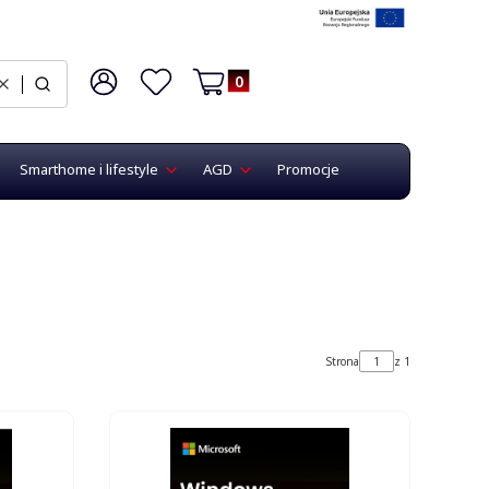
Produkty w koszyku: 0. Zobacz szczegó
Wyczyść
Czego szukasz?
Zaloguj się
Ulubione
Koszyk
Smarthome i lifestyle
AGD
Promocje
Strona
z 1