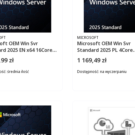
ENT
PRODUCENT
OFT
MICROSOFT
oft OEM Win Svr
Microsoft OEM Win Svr
rd 2025 EN x64 16Core
Standard 2025 PL 4Core
P2-25187
NoMedia/NoKey (POSOnl
,99 zł
1 169,49 zł
Cena
AddLic EP2-25433
ość:
średnia ilość
Dostępność:
na wyczerpaniu
DO KOSZYKA
DO KOS