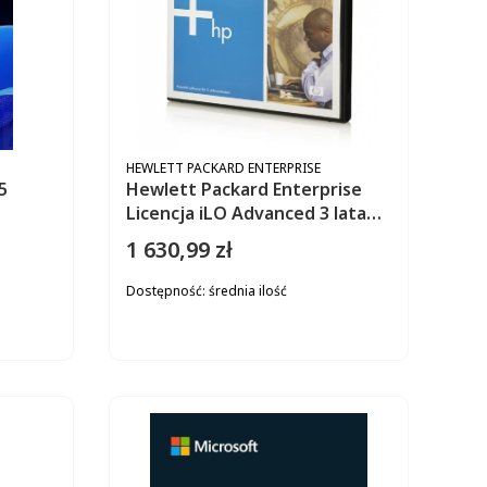
PRODUCENT
HEWLETT PACKARD ENTERPRISE
5
Hewlett Packard Enterprise
Licencja iLO Advanced 3 lata
wsparcia TSU na 1 serwer
1 630,99 zł
Cena
BD505A
Dostępność:
średnia ilość
ZYKA
DO KOSZYKA