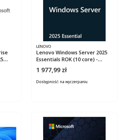
PRODUCENT
LENOVO
ise
Lenovo Windows Server 2025
25
Essentials ROK (10 core) -
100-A21
MultiLang 7S1S000XWW
1 977,99 zł
Cena
Dostępność:
na wyczerpaniu
ZYKA
DO KOSZYKA