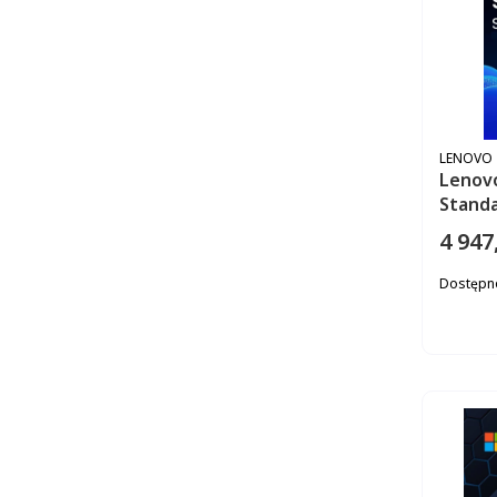
PRODUC
LENOVO
Lenov
Stand
4 947
Cena
Dostępn