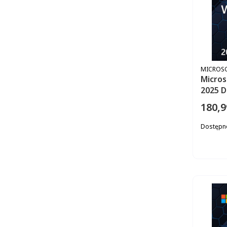
PRODUC
MICROS
Micros
180,9
Cena
Dostępn