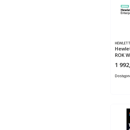
PRODUC
HEWLETT
Hewlet
ROK W
Essent
1 992
Cena
Dostępn