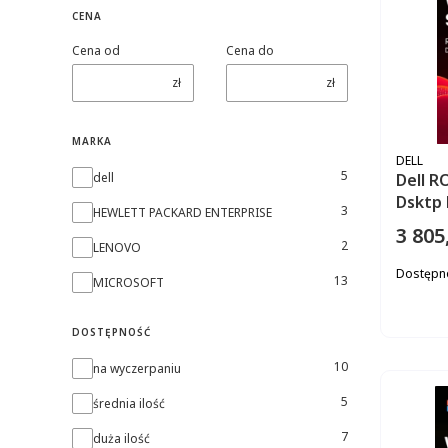
CENA
Cena od
Cena do
zł
zł
MARKA
PRODUC
DELL
Marka
5
Dell R
dell
Dsktp 
3
HEWLETT PACKARD ENTERPRISE
3 805
Cena
2
LENOVO
Dostępn
13
MICROSOFT
DOSTĘPNOŚĆ
Dostępność
10
na wyczerpaniu
5
średnia ilość
7
duża ilość