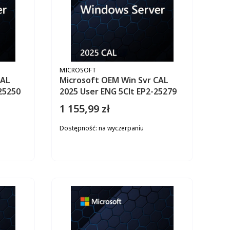
PRODUCENT
MICROSOFT
CAL
Microsoft OEM Win Svr CAL
 5Clt EP2-25250
2025 User ENG 5Clt EP2-25279
1 155,99 zł
Cena
Dostępność:
na wyczerpaniu
ZYKA
DO KOSZYKA