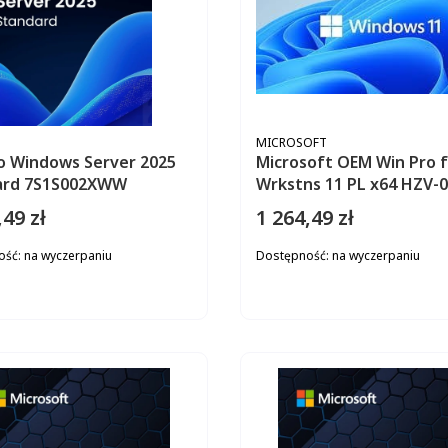
ENT
PRODUCENT
MICROSOFT
o Windows Server 2025
Microsoft OEM Win Pro 
ard 7S1S002XWW
Wrkstns 11 PL x
,49 zł
1 264,49 zł
Cena
ość:
na wyczerpaniu
Dostępność:
na wyczerpaniu
DO KOSZYKA
DO KOS