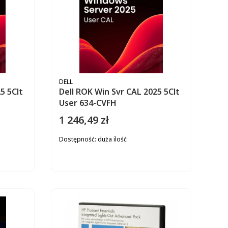
PRODUCENT
DELL
5 5Clt
Dell ROK Win Svr CAL 2025 5Clt
User 634-CVFH
1 246,49 zł
Cena
Dostępność:
duża ilość
ZYKA
DO KOSZYKA