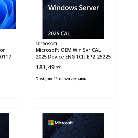
PRODUCENT
MICROSOFT
for
Microsoft OEM Win Svr CAL
64 HZV-00117
2025 Device ENG 1Clt EP2-25225
181,49 zł
Cena
Dostępność:
na wyczerpaniu
ZYKA
DO KOSZYKA