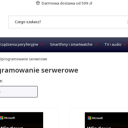
Darmowa dostawa od 599 zł
rządzenia peryferyjne
Smartfony i smartwatche
TV i audio
Oprogramowanie serwerowe
gramowanie serwerowe
produktów
e:
e