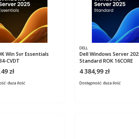
ENT
PRODUCENT
DELL
OK Win Svr Essentials
Dell Windows Server 202
634-CVDT
Standard ROK 16CORE
,49 zł
4 384,99 zł
Cena
ość:
duża ilość
Dostępność:
duża ilość
DO KOSZYKA
DO KOS