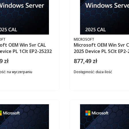
ENT
PRODUCENT
OFT
MICROSOFT
oft OEM Win Svr CAL
Microsoft OEM Win Svr 
2025 Device PL 1Clt EP2-25232
2025 Device PL
9 zł
877,49 zł
Cena
ość:
na wyczerpaniu
Dostępność:
duża ilość
DO KOSZYKA
DO KOS