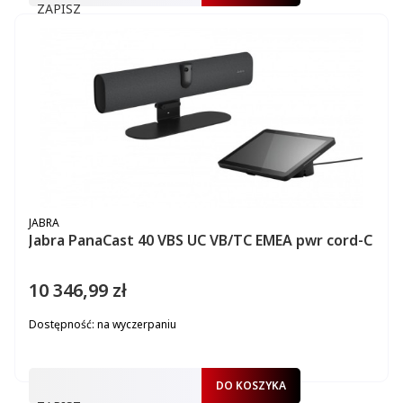
ZAPISZ
PRODUCENT
JABRA
Jabra PanaCast 40 VBS UC VB/TC EMEA pwr cord-C
10 346,99 zł
Cena
Dostępność:
na wyczerpaniu
DO KOSZYKA