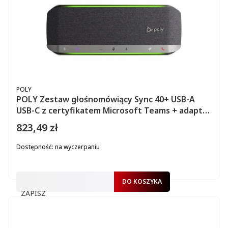
PRODUCENT
POLY
POLY Zestaw głośnomówiący Sync 40+ USB-A
USB-C z certyfikatem Microsoft Teams + adapter
USB-A BT700
823,49 zł
Cena
Dostępność:
na wyczerpaniu
DO KOSZYKA
ZAPISZ