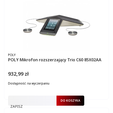
PRODUCENT
POLY
POLY Mikrofon rozszerzający Trio C60 85X02AA
932,99 zł
Cena
Dostępność:
na wyczerpaniu
DO KOSZYKA
ZAPISZ