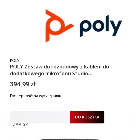
PRODUCENT
POLY
POLY Zestaw do rozbudowy z kablem do
dodatkowego mikrofonu Studio
X50/X52/X70/USB (875M4AA)
394,99 zł
Cena
Dostępność:
na wyczerpaniu
DO KOSZYKA
ZAPISZ