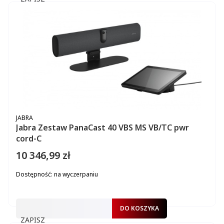
PRODUCENT
JABRA
Jabra Zestaw PanaCast 40 VBS MS VB/TC pwr
cord-C
10 346,99 zł
Cena
Dostępność:
na wyczerpaniu
DO KOSZYKA
ZAPISZ