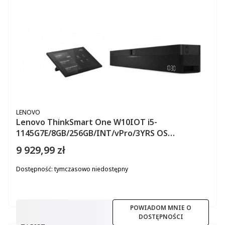
PRODUCENT
LENOVO
Lenovo ThinkSmart One W10IOT i5-
1145G7E/8GB/256GB/INT/vPro/3YRS OS
12BS0001PB
9 929,99 zł
Cena
Dostępność:
tymczasowo niedostępny
POWIADOM MNIE O
DOSTĘPNOŚCI