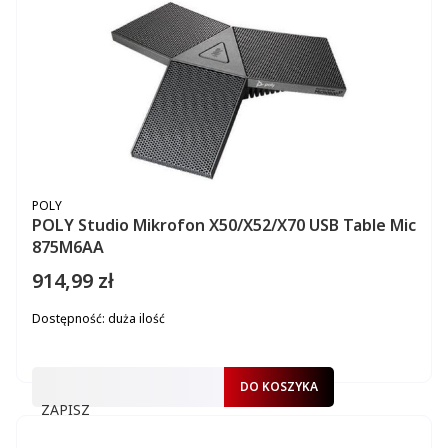
PRODUCENT
POLY
POLY Studio Mikrofon X50/X52/X70 USB Table Mic
875M6AA
914,99 zł
Cena
Dostępność:
duża ilość
DO KOSZYKA
ZAPISZ