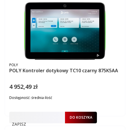
PRODUCENT
POLY
POLY Kontroler dotykowy TC10 czarny 875K5AA
4 952,49 zł
Cena
Dostępność:
średnia ilość
DO KOSZYKA
ZAPISZ