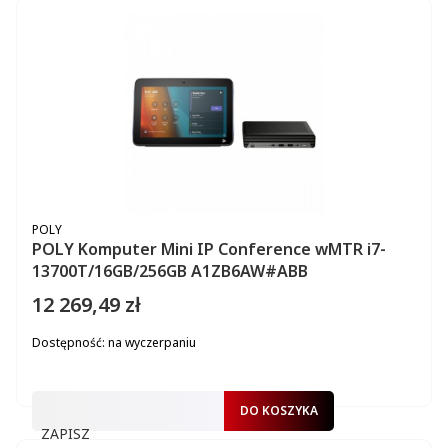
PRODUCENT
POLY
POLY Komputer Mini IP Conference wMTR i7-
13700T/16GB/256GB A1ZB6AW#ABB
12 269,49 zł
Cena
Dostępność:
na wyczerpaniu
DO KOSZYKA
ZAPISZ