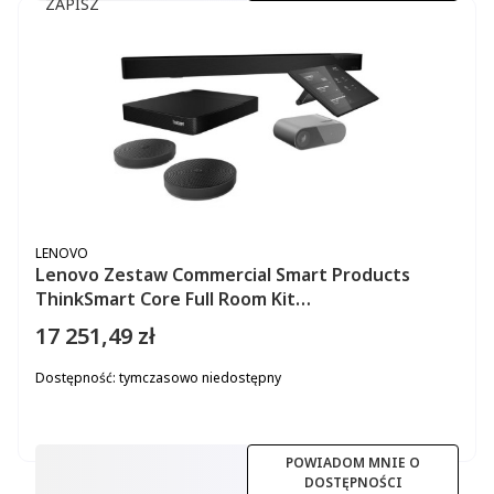
ZAPISZ
PRODUCENT
LENOVO
Lenovo Zestaw Commercial Smart Products
ThinkSmart Core Full Room Kit
11S30008PB/vPro/3YRS OS
17 251,49 zł
Cena
Dostępność:
tymczasowo niedostępny
POWIADOM MNIE O
DOSTĘPNOŚCI