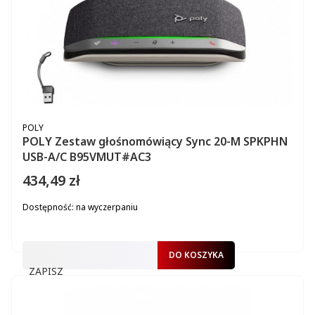
PRODUCENT
POLY
POLY Zestaw głośnomówiący Sync 20-M SPKPHN
USB-A/C B95VMUT#AC3
434,49 zł
Cena
Dostępność:
na wyczerpaniu
DO KOSZYKA
ZAPISZ