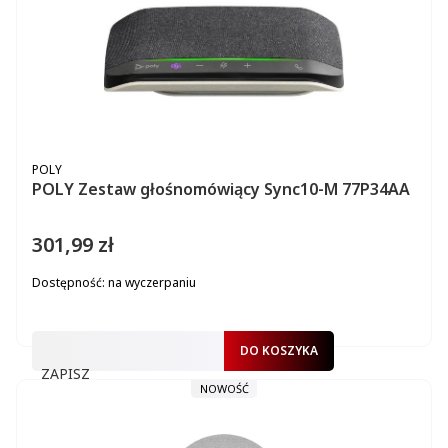
PRODUCENT
POLY
POLY Zestaw głośnomówiący Sync10-M 77P34AA
301,99 zł
Cena
Dostępność:
na wyczerpaniu
DO KOSZYKA
ZAPISZ
NOWOŚĆ