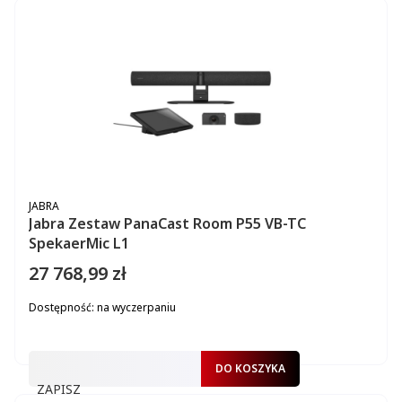
PRODUCENT
JABRA
Jabra Zestaw PanaCast Room P55 VB-TC
SpekaerMic L1
27 768,99 zł
Cena
Dostępność:
na wyczerpaniu
DO KOSZYKA
ZAPISZ