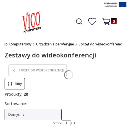
Produkty w 
Otwórz wyszukiwarkę
Czego szukasz?
Ulubione
Koszyk
 Sklep Komputerowy
Urządzenia peryferyjne
Sprzęt do wideokonferencji
Zestawy do wideokonferencji
SPRZĘT DO WIDEOKONFERENCJI
Filtry
Produkty:
20
Lista produktów
Sortowanie:
Domyślne
Strona
z 1