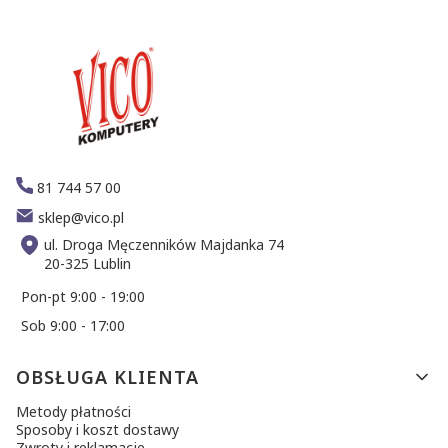
81 744 57 00
sklep@vico.pl
ul. Droga Męczenników Majdanka 74
20-325 Lublin
Pon-pt 9:00 - 19:00
Sob 9:00 - 17:00
Linki w stopce
OBSŁUGA KLIENTA
Metody płatności
Sposoby i koszt dostawy
Zwroty i reklamacje