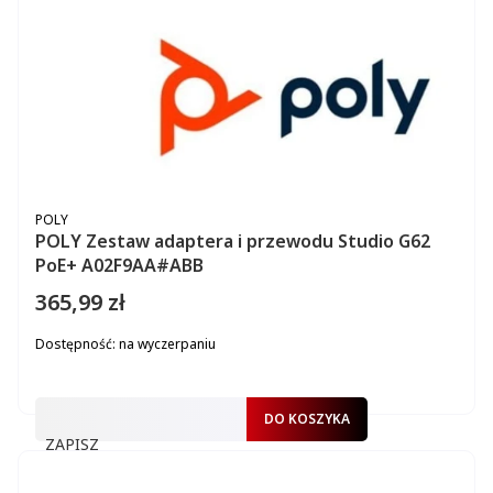
PRODUCENT
POLY
POLY Zestaw adaptera i przewodu Studio G62
PoE+ A02F9AA#ABB
365,99 zł
Cena
Dostępność:
na wyczerpaniu
DO KOSZYKA
ZAPISZ