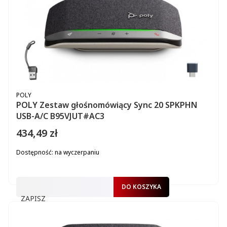
PRODUCENT
POLY
POLY Zestaw głośnomówiący Sync 20 SPKPHN
USB-A/C B95VJUT#AC3
434,49 zł
Cena
Dostępność:
na wyczerpaniu
DO KOSZYKA
ZAPISZ