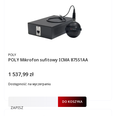
PRODUCENT
POLY
POLY Mikrofon sufitowy ICMA 875S1AA
1 537,99 zł
Cena
Dostępność:
na wyczerpaniu
DO KOSZYKA
ZAPISZ