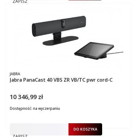
ZAPISZ
PRODUCENT
JABRA
Jabra PanaCast 40 VBS ZR VB/TC pwr cord-C
10 346,99 zł
Cena
Dostępność:
na wyczerpaniu
DO KOSZYKA
ZAPISZ