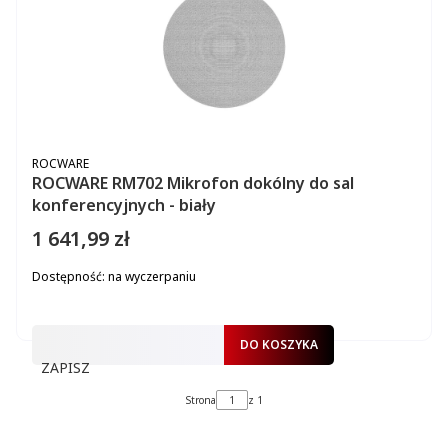
PRODUCENT
ROCWARE
ROCWARE RM702 Mikrofon dokólny do sal
konferencyjnych - biały
1 641,99 zł
Cena
Dostępność:
na wyczerpaniu
DO KOSZYKA
ZAPISZ
Strona
z 1