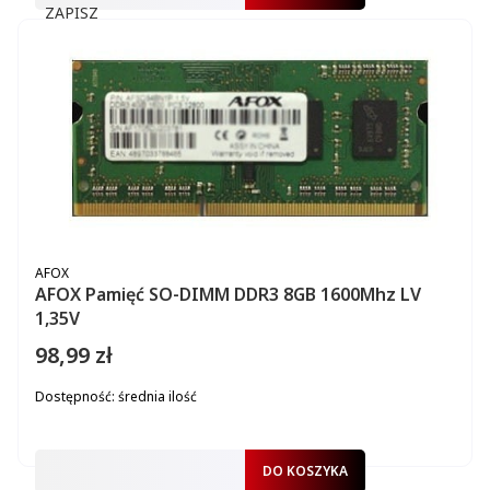
ZAPISZ
PRODUCENT
AFOX
AFOX Pamięć SO-DIMM DDR3 8GB 1600Mhz LV
1,35V
98,99 zł
Cena
Dostępność:
średnia ilość
DO KOSZYKA