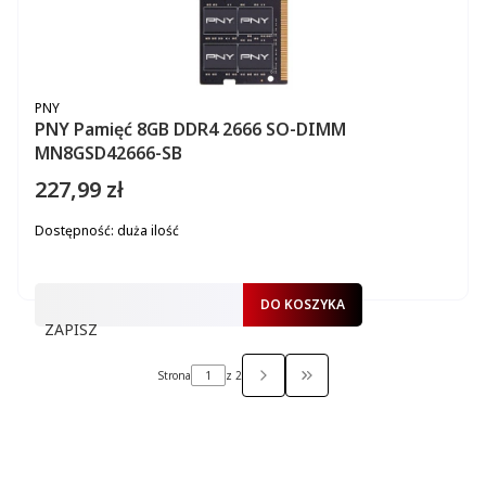
PRODUCENT
PNY
PNY Pamięć 8GB DDR4 2666 SO-DIMM
MN8GSD42666-SB
227,99 zł
Cena
Dostępność:
duża ilość
DO KOSZYKA
ZAPISZ
Strona
z 2
PRZEJDŹ DO OSTATNIEJ ST