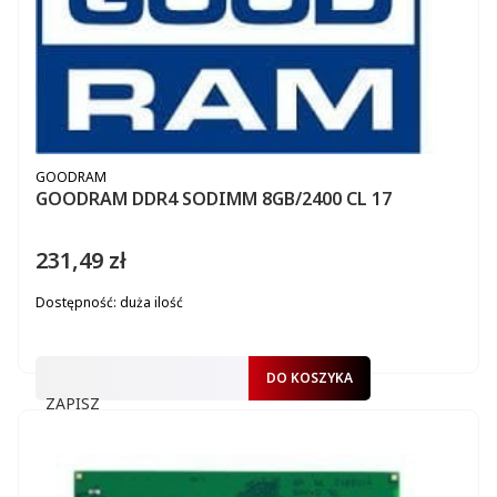
PRODUCENT
GOODRAM
GOODRAM DDR4 SODIMM 8GB/2400 CL 17
231,49 zł
Cena
Dostępność:
duża ilość
DO KOSZYKA
ZAPISZ