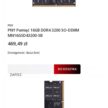
PRODUCENT
PNY
PNY Pamięć 16GB DDR4 3200 SO-DIMM
MN16GSD43200-SB
469,49 zł
Cena
Dostępność:
duża ilość
DO KOSZYKA
ZAPISZ