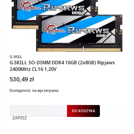
PRODUCENT
G.SKILL
G.SKILL SO-DIMM DDR4 16GB (2x8GB) Ripjaws
2400MHz CL16 1,20V
530,49 zł
Cena
Dostępność:
na wyczerpaniu
DO KOSZYKA
ZAPISZ