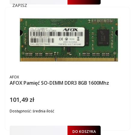
ZAPISZ
PRODUCENT
AFOX
AFOX Pamięć SO-DIMM DDR3 8GB 1600Mhz
101,49 zł
Cena
Dostępność:
średnia ilość
DO KOSZYKA