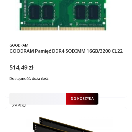
PRODUCENT
GOODRAM
GOODRAM Pamięć DDR4 SODIMM 16GB/3200 CL22
514,49 zł
Cena
Dostępność:
duża ilość
DO KOSZYKA
ZAPISZ