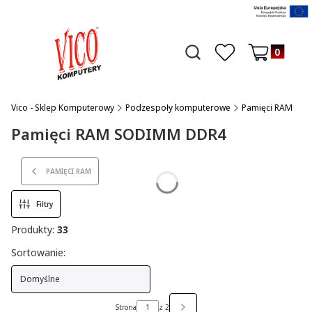
Produkty w 
Otwórz wyszukiwarkę
Czego szukasz?
Ulubione
Koszyk
Vico - Sklep Komputerowy
Podzespoły komputerowe
Pamięci RAM
Pamięci RAM SODIMM DDR4
PAMIĘCI RAM
Filtry
Produkty:
33
Lista produktów
Sortowanie:
Domyślne
Strona
z 2