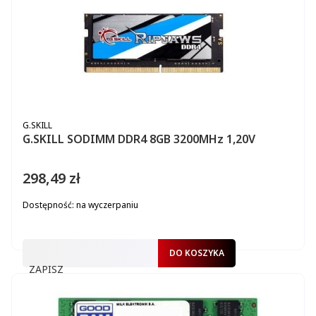
PRODUCENT
G.SKILL
G.SKILL SODIMM DDR4 8GB 3200MHz 1,20V
298,49 zł
Cena
Dostępność:
na wyczerpaniu
DO KOSZYKA
ZAPISZ