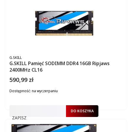
PRODUCENT
G.SKILL
G.SKILL Pamięć SODIMM DDR4 16GB Ripjaws
2400MHz CL16
590,99 zł
Cena
Dostępność:
na wyczerpaniu
DO KOSZYKA
ZAPISZ