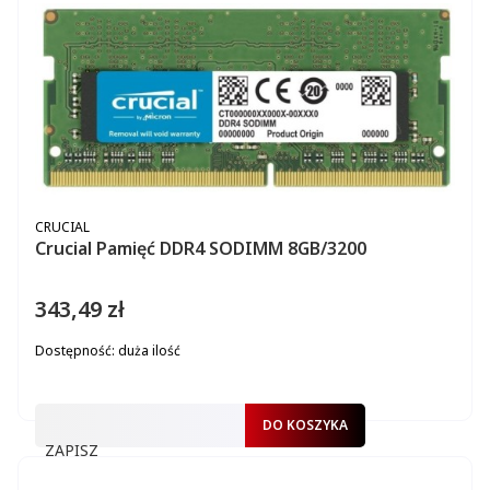
PRODUCENT
CRUCIAL
Crucial Pamięć DDR4 SODIMM 8GB/3200
343,49 zł
Cena
Dostępność:
duża ilość
DO KOSZYKA
ZAPISZ