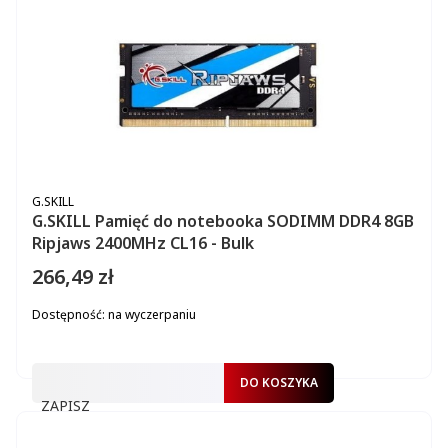
PRODUCENT
G.SKILL
G.SKILL Pamięć do notebooka SODIMM DDR4 8GB
Ripjaws 2400MHz CL16 - Bulk
266,49 zł
Cena
Dostępność:
na wyczerpaniu
DO KOSZYKA
ZAPISZ