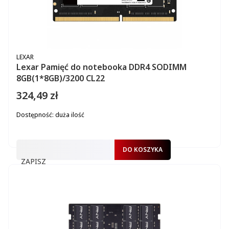
PRODUCENT
LEXAR
Lexar Pamięć do notebooka DDR4 SODIMM
8GB(1*8GB)/3200 CL22
324,49 zł
Cena
Dostępność:
duża ilość
DO KOSZYKA
ZAPISZ