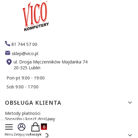
81 744 57 00
sklep@vico.pl
ul. Droga Męczenników Majdanka 74
20-325 Lublin
Pon-pt 9:00 - 19:00
Sob 9:00 - 17:00
Linki w stopce
OBSŁUGA KLIENTA
Metody płatności
Sposoby i koszt dostawy
Zwroty i reklamacje
Produkty w koszyku: 0. Zobacz szczegóły
TWOJE KONTO
Menu
Zaloguj się
Koszyk