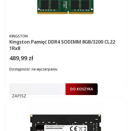
PRODUCENT
KINGSTON
Kingston Pamięć DDR4 SODIMM 8GB/3200 CL22
1Rx8
489,99 zł
Cena
Dostępność:
na wyczerpaniu
DO KOSZYKA
ZAPISZ