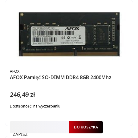
PRODUCENT
AFOX
AFOX Pamięć SO-DIMM DDR4 8GB 2400Mhz
246,49 zł
Cena
Dostępność:
na wyczerpaniu
DO KOSZYKA
ZAPISZ