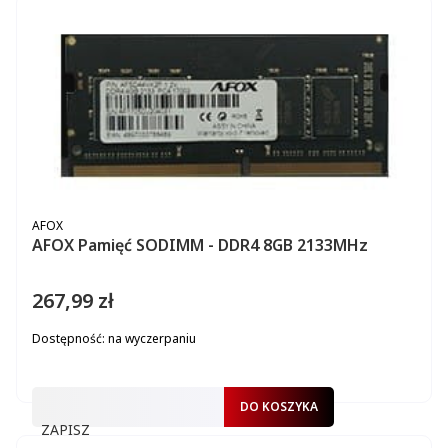
PRODUCENT
AFOX
AFOX Pamięć SODIMM - DDR4 8GB 2133MHz
267,99 zł
Cena
Dostępność:
na wyczerpaniu
DO KOSZYKA
ZAPISZ