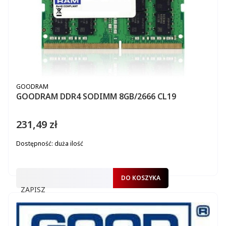
PRODUCENT
GOODRAM
GOODRAM DDR4 SODIMM 8GB/2666 CL19
231,49 zł
Cena
Dostępność:
duża ilość
DO KOSZYKA
ZAPISZ