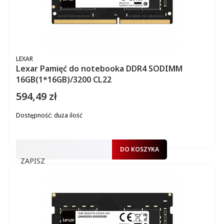
PRODUCENT
LEXAR
Lexar Pamięć do notebooka DDR4 SODIMM
16GB(1*16GB)/3200 CL22
594,49 zł
Cena
Dostępność:
duża ilość
DO KOSZYKA
ZAPISZ