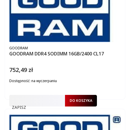
PRODUCENT
GOODRAM
GOODRAM DDR4 SODIMM 16GB/2400 CL17
752,49 zł
Cena
Dostępność:
na wyczerpaniu
DO KOSZYKA
ZAPISZ