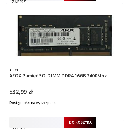
ZAPISZ
PRODUCENT
AFOX
AFOX Pamięć SO-DIMM DDR4 16GB 2400Mhz
532,99 zł
Cena
Dostępność:
na wyczerpaniu
DO KOSZYKA
ZAPISZ