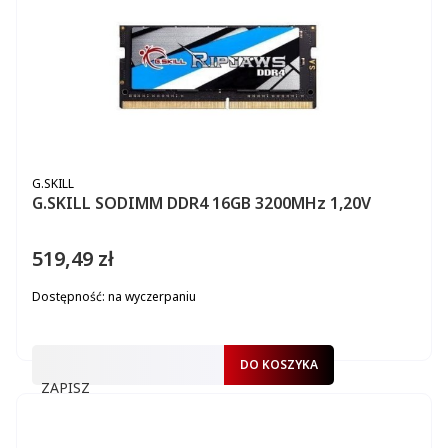
PRODUCENT
G.SKILL
G.SKILL SODIMM DDR4 16GB 3200MHz 1,20V
519,49 zł
Cena
Dostępność:
na wyczerpaniu
DO KOSZYKA
ZAPISZ