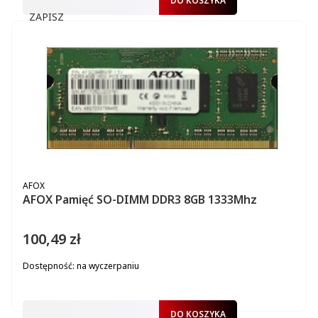
DO KOSZYKA
ZAPISZ
PRODUCENT
AFOX
AFOX Pamięć SO-DIMM DDR3 8GB 1333Mhz
100,49 zł
Cena
Dostępność:
na wyczerpaniu
DO KOSZYKA