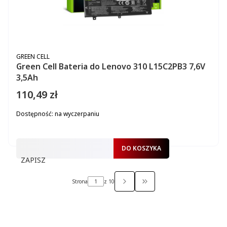
PRODUCENT
GREEN CELL
Green Cell Bateria do Lenovo 310 L15C2PB3 7,6V
3,5Ah
110,49 zł
Cena
Dostępność:
na wyczerpaniu
DO KOSZYKA
ZAPISZ
Strona
z 10
PRZEJDŹ DO OSTATNIEJ S