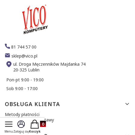
81 744 57 00
sklep@vico.pl
ul. Droga Męczenników Majdanka 74
20-325 Lublin
Pon-pt 9:00 - 19:00
Sob 9:00 - 17:00
Linki w stopce
OBSŁUGA KLIENTA
Metody płatności
Sposoby i koszt dostawy
Produkty w koszyku: 0. Zobacz szczegóły
Zwroty i reklamacje
Menu
Zaloguj się
Koszyk