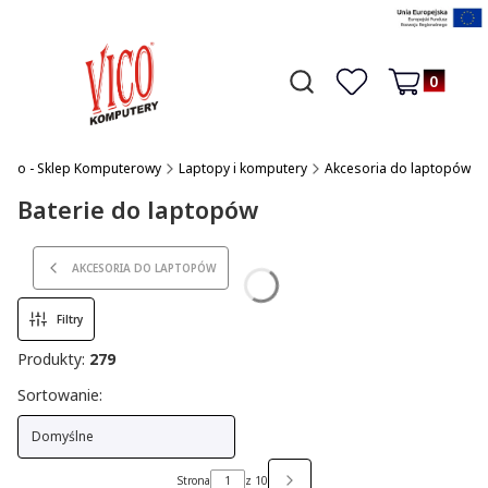
Produkty w 
Otwórz wyszukiwarkę
Czego szukasz?
Ulubione
Koszyk
Vico - Sklep Komputerowy
Laptopy i komputery
Akcesoria do laptopów
Baterie do laptopów
AKCESORIA DO LAPTOPÓW
Filtry
Produkty:
279
Lista produktów
Sortowanie:
Domyślne
Strona
z 10