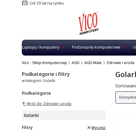
Od 29 lat na rynku
Laptopy i komputery
Podzespoły komputerowe
U
Vico - Sklep Komputerowy
AGD
AGD Małe
Zdrowie i uroda
Golar
Podkategorie i filtry
w kategorii: Golarki
Lista 
Sortowani
Podkategorie
Domyśln
Wróć do: Zdrowie i uroda
Golarki
Filtry
Wyczyść