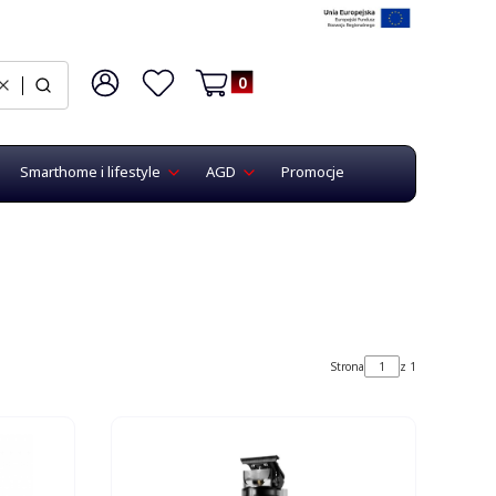
Produkty w koszyku: 0. Zobacz szczegó
Wyczyść
Czego szukasz?
Zaloguj się
Ulubione
Koszyk
Smarthome i lifestyle
AGD
Promocje
Strona
z 1