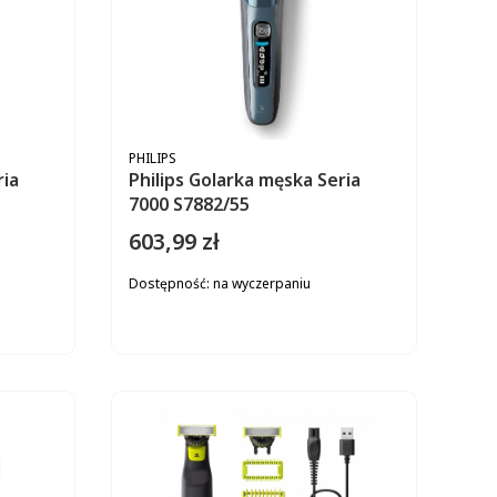
PRODUCENT
PHILIPS
ria
Philips Golarka męska Seria
7000 S7882/55
603,99 zł
Cena
Dostępność:
na wyczerpaniu
ZYKA
DO KOSZYKA