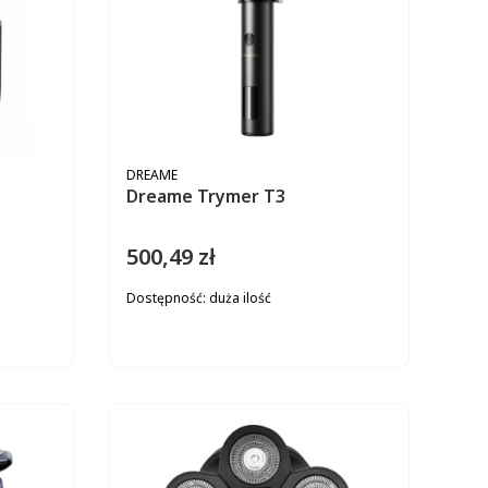
PRODUCENT
DREAME
Dreame Trymer T3
500,49 zł
Cena
Dostępność:
duża ilość
ZYKA
DO KOSZYKA