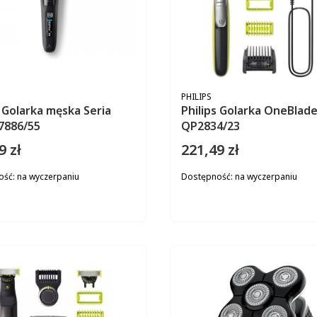
ENT
PRODUCENT
PHILIPS
s Golarka męska Seria
Philips Golarka OneBlade
7886/55
QP2834/23
9 zł
221,49 zł
Cena
ość:
na wyczerpaniu
Dostępność:
na wyczerpaniu
DO KOSZYKA
DO KOS