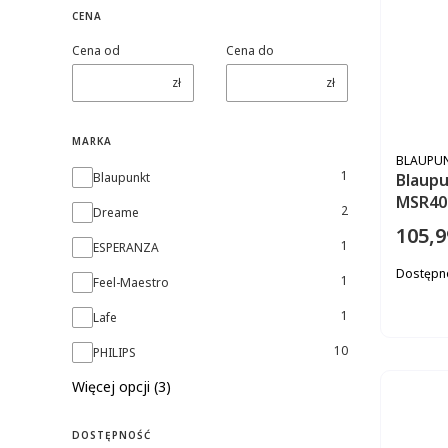
CENA
Cena od
Cena do
zł
zł
MARKA
PRODUC
BLAUPU
Marka
1
Blaupu
Blaupunkt
MSR40
2
Dreame
105,9
Cena
1
ESPERANZA
Dostępn
1
Feel-Maestro
1
Lafe
10
PHILIPS
Więcej opcji (3)
DOSTĘPNOŚĆ