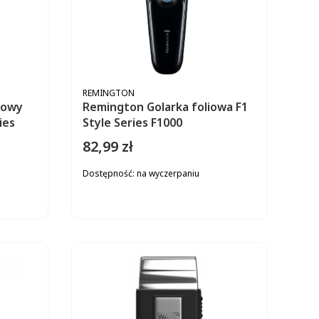
PRODUCENT
REMINGTON
łowy
Remington Golarka foliowa F1
ies
Style Series F1000
82,99 zł
Cena
Dostępność:
na wyczerpaniu
ZYKA
DO KOSZYKA