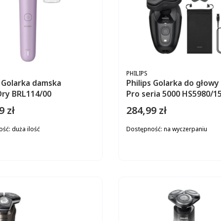
ENT
PRODUCENT
PHILIPS
s Golarka damska
Philips Golarka do głow
ry BRL114/00
Pro seria 5000 HS5980/1
9 zł
284,99 zł
Cena
ość:
duża ilość
Dostępność:
na wyczerpaniu
DO KOSZYKA
DO KOS