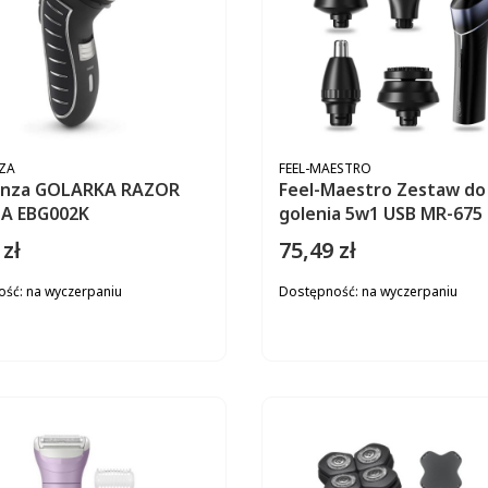
ENT
PRODUCENT
ZA
FEEL-MAESTRO
anza GOLARKA RAZOR
Feel-Maestro Zestaw do
A EBG002K
golenia 5w1 USB MR-675
 zł
75,49 zł
Cena
ość:
na wyczerpaniu
Dostępność:
na wyczerpaniu
DO KOSZYKA
DO KOS