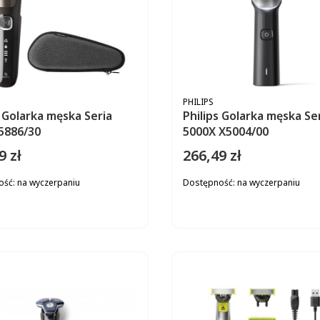
ENT
PRODUCENT
PHILIPS
s Golarka męska Seria
Philips Golarka męska Se
5886/30
5000X X5004/00
9 zł
266,49 zł
Cena
ość:
na wyczerpaniu
Dostępność:
na wyczerpaniu
DO KOSZYKA
DO KOS