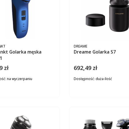
ENT
PRODUCENT
NKT
DREAME
nkt Golarka męska
Dreame Golarka S7
1
9 zł
692,49 zł
Cena
ość:
na wyczerpaniu
Dostępność:
duża ilość
DO KOSZYKA
DO KOS