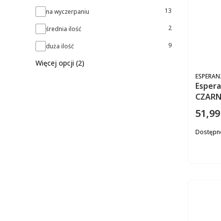
Dostępność
13
na wyczerpaniu
2
średnia ilość
9
duża ilość
Więcej opcji (2)
PRODUC
ESPERAN
Esper
CZARN
51,99
Cena
Dostępn