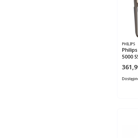
PRODUC
PHILIPS
Philip
5000 S
361,9
Cena
Dostępn