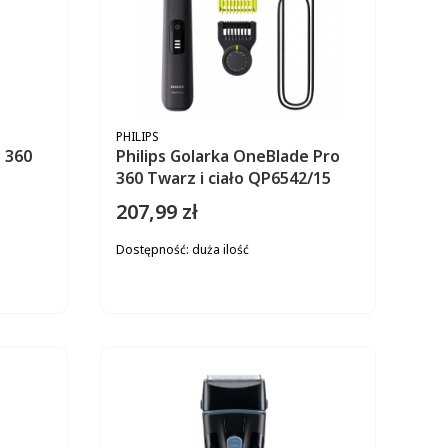
PRODUCENT
PHILIPS
 360
Philips Golarka OneBlade Pro
360 Twarz i ciało QP6542/15
207,99 zł
Cena
Dostępność:
duża ilość
ZYKA
DO KOSZYKA