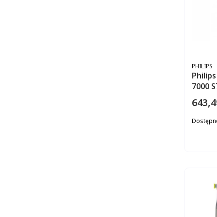
PRODUC
PHILIPS
Philip
7000 S
643,4
Cena
Dostępn