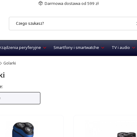
Darmowa dostawa od 599 zł
rządzenia peryferyjne
Smartfony i smartwatche
TV i audio
Golarki
ki
produktów
e:
e