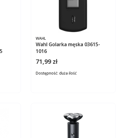
PRODUCENT
WAHL
Wahl Golarka męska 03615-
5
1016
71,99 zł
Cena
Dostępność:
duża ilość
ZYKA
DO KOSZYKA