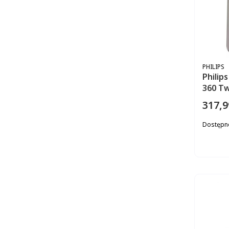
PRODUC
PHILIPS
Philip
360 Tw
317,9
Cena
Dostępn