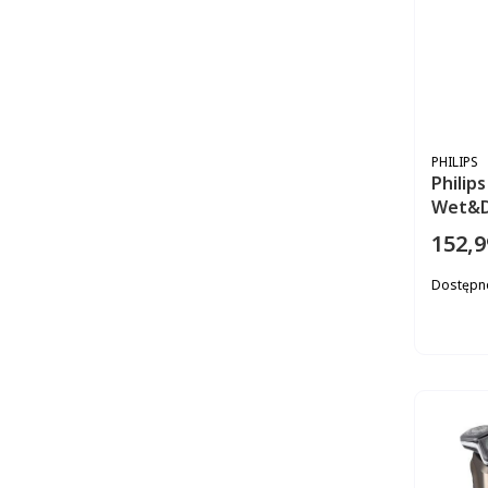
PRODUC
PHILIPS
Philip
Wet&D
152,9
Cena
Dostępn