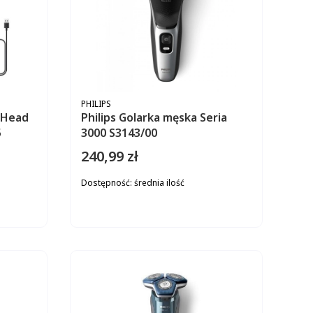
PRODUCENT
PHILIPS
y Head
Philips Golarka męska Seria
5
3000 S3143/00
240,99 zł
Cena
Dostępność:
średnia ilość
ZYKA
DO KOSZYKA