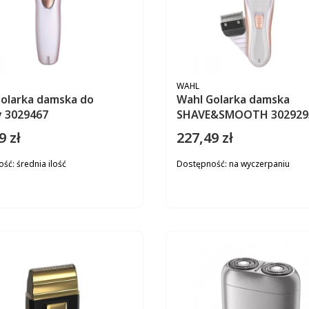
ENT
PRODUCENT
WAHL
olarka damska do
Wahl Golarka damska
y 3029467
SHAVE&SMOOTH 302929
9 zł
227,49 zł
Cena
ość:
średnia ilość
Dostępność:
na wyczerpaniu
DO KOSZYKA
DO KOS