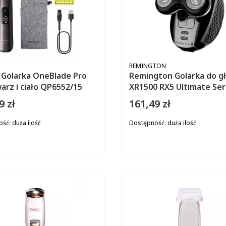
ENT
PRODUCENT
REMINGTON
s Golarka OneBlade Pro
Remington Golarka do g
arz i ciało QP6552/15
XR1500 RX5 Ultimate Ser
9 zł
161,49 zł
Cena
ość:
duża ilość
Dostępność:
duża ilość
DO KOSZYKA
DO KOS