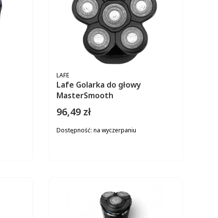
PRODUCENT
LAFE
Lafe Golarka do głowy
MasterSmooth
96,49 zł
Cena
Dostępność:
na wyczerpaniu
ZYKA
DO KOSZYKA