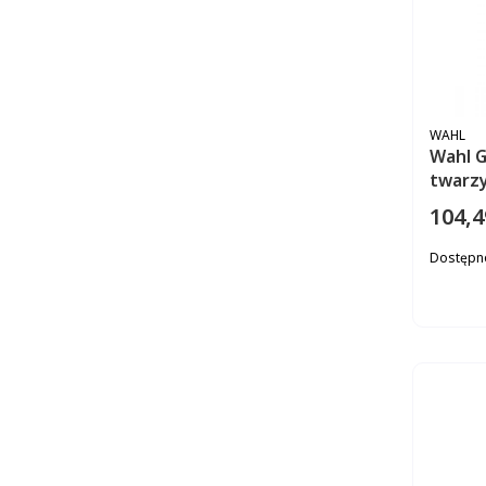
PRODUC
WAHL
Wahl G
twarz
104,4
Cena
Dostępn