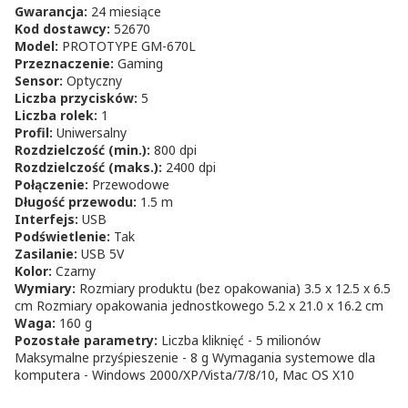
Gwarancja:
24 miesiące
Kod dostawcy:
52670
Model:
PROTOTYPE GM-670L
Przeznaczenie:
Gaming
Sensor:
Optyczny
Liczba przycisków:
5
Liczba rolek:
1
Profil:
Uniwersalny
Rozdzielczość (min.):
800 dpi
Rozdzielczość (maks.):
2400 dpi
Połączenie:
Przewodowe
Długość przewodu:
1.5 m
Interfejs:
USB
Podświetlenie:
Tak
Zasilanie:
USB 5V
Kolor:
Czarny
Wymiary:
Rozmiary produktu (bez opakowania) 3.5 x 12.5 x 6.5
cm Rozmiary opakowania jednostkowego 5.2 x 21.0 x 16.2 cm
Waga:
160 g
Pozostałe parametry:
Liczba kliknięć - 5 milionów
Maksymalne przyśpieszenie - 8 g Wymagania systemowe dla
komputera - Windows 2000/XP/Vista/7/8/10, Mac OS X10