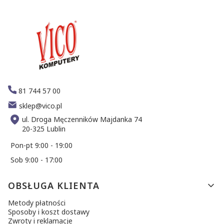
81 744 57 00
sklep@vico.pl
ul. Droga Męczenników Majdanka 74
20-325 Lublin
Pon-pt 9:00 - 19:00
Sob 9:00 - 17:00
Linki w stopce
OBSŁUGA KLIENTA
Metody płatności
Sposoby i koszt dostawy
Zwroty i reklamacje