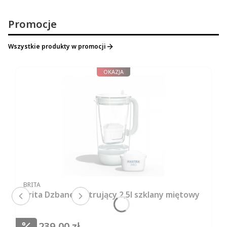
Promocje
Wszystkie produkty w promocji
OKAZJA
PRODUCENT
BRITA
Brita Dzbanek filtrujący 2,5l szklany miętowy
239,00 zł
Cena promocyjna