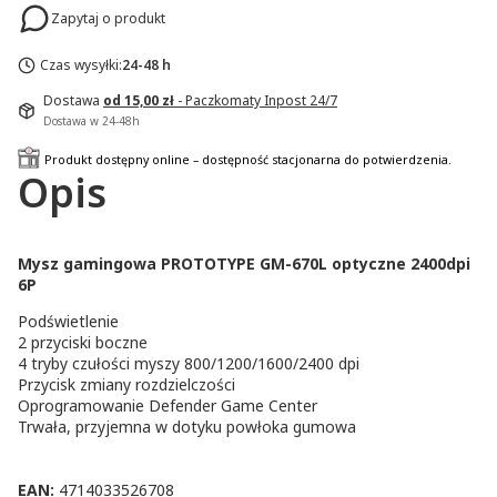
Zapytaj o produkt
Czas wysyłki:
24-48 h
Dostawa
od 15,00 zł
- Paczkomaty Inpost 24/7
Dostawa w 24-48h
Produkt dostępny online – dostępność stacjonarna do potwierdzenia.
Opis
Mysz gamingowa PROTOTYPE GM-670L optyczne 2400dpi
6P
Podświetlenie
2 przyciski boczne
4 tryby czułości myszy 800/1200/1600/2400 dpi
Przycisk zmiany rozdzielczości
Oprogramowanie Defender Game Center
Trwała, przyjemna w dotyku powłoka gumowa
EAN:
4714033526708